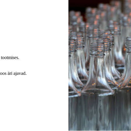
 tootmises.
oos äri ajavad.