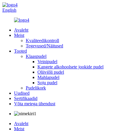
English
Avaleht
Meist
Kvaliteedikontroll
Tegevused/Näitused
Tooted
Klaaspudel
Veinipudel
Kangete alkohoolsete jookide pudel
Oliiviõli pudel
Mahlapudel
Soju pudel
Pudelikork
Uudised
Sertifikaadid
Võta meiega ühendust
Avaleht
Meist