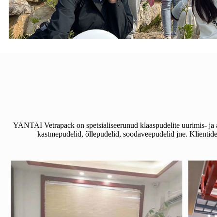
YANTAI Vetrapack on spetsialiseerunud klaaspudelite uurimis- ja 
kastmepudelid, õllepudelid, soodaveepudelid jne. Klientide