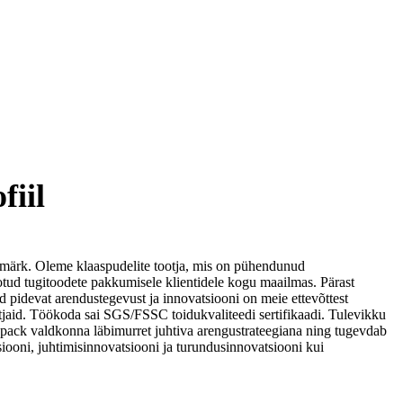
fiil
märk. Oleme klaaspudelite tootja, mis on pühendunud
tud tugitoodete pakkumisele klientidele kogu maailmas. Pärast
pidevat arendustegevust ja innovatsiooni on meie ettevõttest
tjaid. Töökoda sai SGS/FSSC toidukvaliteedi sertifikaadi. Tulevikku
ack valdkonna läbimurret juhtiva arengustrateegiana ning tugevdab
siooni, juhtimisinnovatsiooni ja turundusinnovatsiooni kui