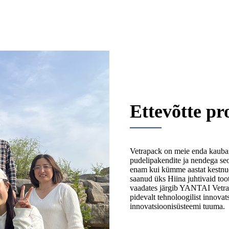
Ettevõtte pro
Vetrapack on meie enda kauba
pudelipakendite ja nendega seo
enam kui kümme aastat kestnud 
saanud üks Hiina juhtivaid too
vaadates järgib YANTAI Vetrap
pidevalt tehnoloogilist innovat
innovatsioonisüsteemi tuuma.