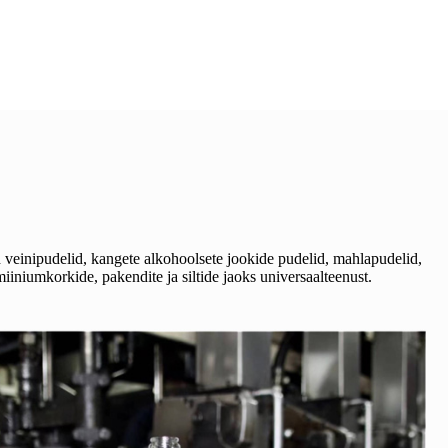
veinipudelid, kangete alkohoolsete jookide pudelid, mahlapudelid,
iniumkorkide, pakendite ja siltide jaoks universaalteenust.