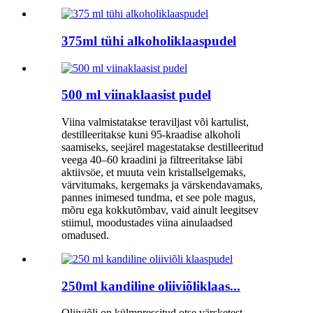
375ml tühi alkoholiklaaspudel
500 ml viinaklaasist pudel
Viina valmistatakse teraviljast või kartulist,
destilleeritakse kuni 95-kraadise alkoholi
saamiseks, seejärel magestatakse destilleeritud
veega 40–60 kraadini ja filtreeritakse läbi
aktiivsöe, et muuta vein kristallselgemaks,
värvitumaks, kergemaks ja värskendavamaks,
pannes inimesed tundma, et see pole magus,
mõru ega kokkutõmbav, vaid ainult leegitsev
stiimul, moodustades viina ainulaadsed
omadused.
250ml kandiline oliiviõliklaas...
Oliiviõli on külmpressitud otse värsketest