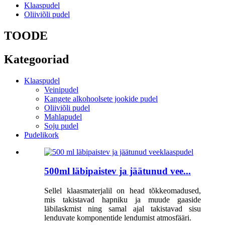
Klaaspudel
Oliiviõli pudel
TOODE
Kategooriad
Klaaspudel
Veinipudel
Kangete alkohoolsete jookide pudel
Oliiviõli pudel
Mahlapudel
Soju pudel
Pudelikork
500ml läbipaistev ja jäätunud vee...
Sellel klaasmaterjalil on head tõkkeomadused,
mis takistavad hapniku ja muude gaaside
läbilaskmist ning samal ajal takistavad sisu
lenduvate komponentide lendumist atmosfääri.