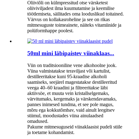
Oliiviõli on külmpressitud otse värsketest
oliiviviljadest ilma kuumutamise ja keemilise
töötlemiseta, säilitades oma looduslikud toitained.
Värvus on kollakasroheline ja see on rikas
mitmesuguste toimeainete, näiteks vitamiinide ja
polüformhappe poolest.
50ml mini läbipaistev viinaklaas...
Viin on traditsiooniline vene alkohoolne jook.
Viina valmistatakse teraviljast või kartulist,
destilleeritakse kuni 95-kraadise alkoholi
saamiseks, seejärel magestatakse destilleeritud
veega 40–60 kraadini ja filtreeritakse läbi
aktiivsöe, et muuta vein kristallselgemaks,
värvitumaks, kergemaks ja värskendavamaks,
pannes inimesed tundma, et see pole magus,
mõru ega kokkutõmbav, vaid ainult leegitsev
stiimul, moodustades viina ainulaadsed
omadused.
Pakume mitmesuguseid viinaklaasist pudeli stiile
ja toetame kohandamist.