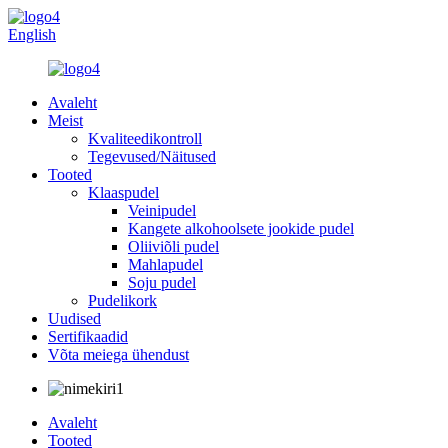
English
Avaleht
Meist
Kvaliteedikontroll
Tegevused/Näitused
Tooted
Klaaspudel
Veinipudel
Kangete alkohoolsete jookide pudel
Oliiviõli pudel
Mahlapudel
Soju pudel
Pudelikork
Uudised
Sertifikaadid
Võta meiega ühendust
Avaleht
Tooted