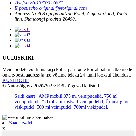
Telefon:
86-15753126671
E-post:
echo-original@ytoriginal.com
Aadress:
Nr 408 QingnianNan Road, Zhifu piirkond, Yantai
linn, Shandongi provints 264001
UUDISKIRI
Meie toodete või hinnakirja kohta päringute korral palun jätke meile
oma e-posti aadress ja me võtame teiega 24 tunni jooksul ühendust.
KÜSI KOHE
© Autoriõigus - 2020-2023: Kõik õigused kaitstud.
Saidi kaart
-
AMP mobiil
375 ml veinipudelid
,
750 ml
veinipudelid
,
750 ml läbipaistvad veinipudelid
,
Ümmargune
viskipudel
,
500 ml veinipudel
,
700ml viskipudel
,
Saada e-kiri
x