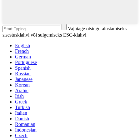
Vajutage otsingu alustamiseks
sisestusklahvi või sulgemiseks ESC-klahvi
English
French
German
Portuguese
Spanish
Russian
Japanese
Korean
Arabic
Irish
Greek
Turkish
Italian
Danish
Romanian
Indonesian
Czech