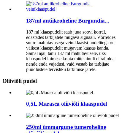
187ml antiikroheline Burgundia...
187 ml klaaspudelit saab juua soovi korral,
edastades tarbijatele mugava signaali. Võrreldes
suure mahutavusega veiniklaasist pudelitega on
väikest klaaspudelit mugavam kaasas kanda.
Samal ajal, tänu 187 ml mahutavusele, üks
klaaspudel inimese kohta mitte ainult ei rahulda
nende enda vajadusi, vaid vastab ka tarbijate
püüdlustele tervisliku tarbimise järele.
Oliiviõli pudel
0,5L Marasca oliiviõli klaaspudel
250ml ümmargune tumeroheline