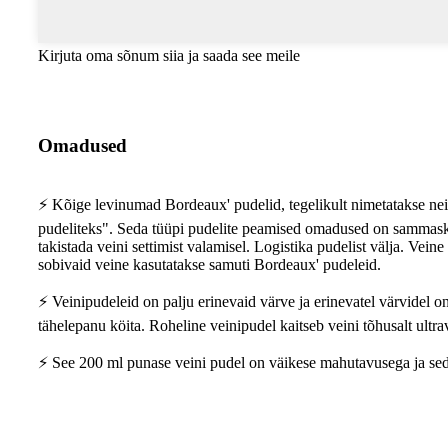
Kirjuta oma sõnum siia ja saada see meile
Omadused
⚡ Kõige levinumad Bordeaux' pudelid, tegelikult nimetatakse nei
pudeliteks". Seda tüüpi pudelite peamised omadused on sammaskuj
takistada veini settimist valamisel. Logistika pudelist välja. Ve
sobivaid veine kasutatakse samuti Bordeaux' pudeleid.
⚡ Veinipudeleid on palju erinevaid värve ja erinevatel värvidel on
tähelepanu köita. Roheline veinipudel kaitseb veini tõhusalt ultrav
⚡ See 200 ml punase veini pudel on väikese mahutavusega ja seda