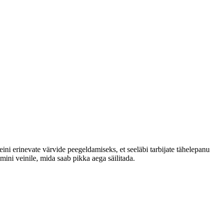
eini erinevate värvide peegeldamiseks, et seeläbi tarbijate tähelepanu
emini veinile, mida saab pikka aega säilitada.