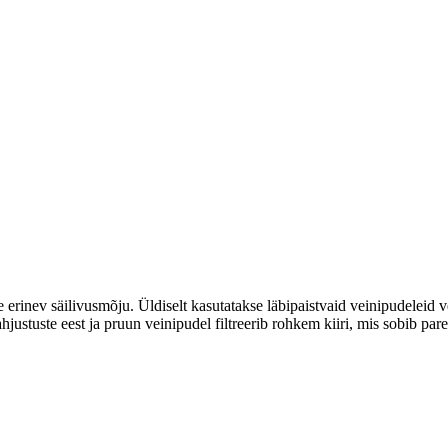
e erinev säilivusmõju. Üldiselt kasutatakse läbipaistvaid veinipudeleid v
ahjustuste eest ja pruun veinipudel filtreerib rohkem kiiri, mis sobib par