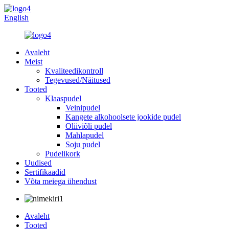
English
Avaleht
Meist
Kvaliteedikontroll
Tegevused/Näitused
Tooted
Klaaspudel
Veinipudel
Kangete alkohoolsete jookide pudel
Oliiviõli pudel
Mahlapudel
Soju pudel
Pudelikork
Uudised
Sertifikaadid
Võta meiega ühendust
Avaleht
Tooted