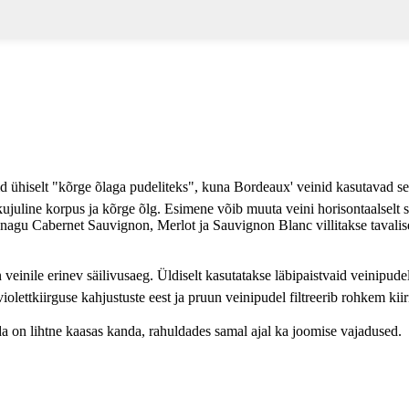
d ühiselt "kõrge õlaga pudeliteks", kuna Bordeaux' veinid kasutavad se
uline korpus ja kõrge õlg. Esimene võib muuta veini horisontaalselt st
ine nagu Cabernet Sauvignon, Merlot ja Sauvignon Blanc villitakse tavalis
 veinile erinev säilivusaeg. Üldiselt kasutatakse läbipaistvaid veinipudel
iolettkiirguse kahjustuste eest ja pruun veinipudel filtreerib rohkem kii
 on lihtne kaasas kanda, rahuldades samal ajal ka joomise vajadused.