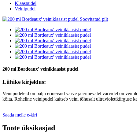
Klaaspudel
Veinipudel
200 ml Bordeaux' veiniklaasist pudel
Lühike kirjeldus:
Veinipudeleid on palju erinevaid värve ja erinevatel värvidel on veinil
köita. Roheline veinipudel kaitseb veini tõhusalt ultraviolettkiirguse k
Saada meile e-kiri
Toote üksikasjad