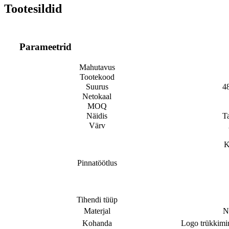
Tootesildid
Parameetrid
Mahutavus
Tootekood
Suurus
4
Netokaal
MOQ
Näidis
T
Värv
K
Pinnatöötlus
Tihendi tüüp
Materjal
N
Kohanda
Logo trükkimin