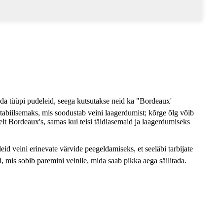
da tüüpi pudeleid, seega kutsutakse neid ka "Bordeaux'
abiilsemaks, mis soodustab veini laagerdumist; kõrge õlg võib
elt Bordeaux's, samas kui teisi täidlasemaid ja laagerdumiseks
eid veini erinevate värvide peegeldamiseks, et seeläbi tarbijate
ri, mis sobib paremini veinile, mida saab pikka aega säilitada.