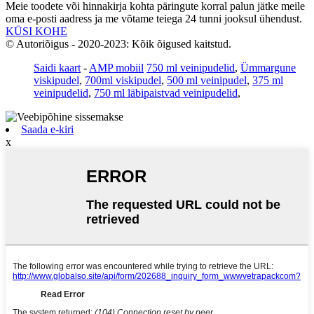
Meie toodete või hinnakirja kohta päringute korral palun jätke meile
oma e-posti aadress ja me võtame teiega 24 tunni jooksul ühendust.
KÜSI KOHE
© Autoriõigus - 2020-2023: Kõik õigused kaitstud.
Saidi kaart
-
AMP mobiil
750 ml veinipudelid
,
Ümmargune
viskipudel
,
700ml viskipudel
,
500 ml veinipudel
,
375 ml
veinipudelid
,
750 ml läbipaistvad veinipudelid
,
Saada e-kiri
x