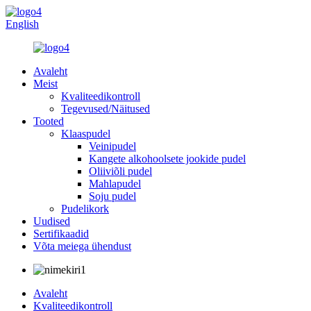
English
Avaleht
Meist
Kvaliteedikontroll
Tegevused/Näitused
Tooted
Klaaspudel
Veinipudel
Kangete alkohoolsete jookide pudel
Oliiviõli pudel
Mahlapudel
Soju pudel
Pudelikork
Uudised
Sertifikaadid
Võta meiega ühendust
Avaleht
Kvaliteedikontroll