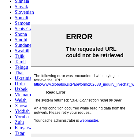
Sinhala
Slovak
Slovenian
Somali
Samoan
Scots Gaelic
Shona
Sindhi
Sundanese
Swahili
Tajik
Tamil
Telugu
Thai
Ukrainian
Urdu
Uzbek
Vietnamese
Welsh
Xhosa
Yiddish
Yoruba
Zulu
Kinyarwanda
Tatar