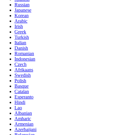
Russian
Japanese
Korean
Arabic
Irish
Greek
Turkish
Italian
Danish
Romanian
Indonesian
Czech
Afrikaans
Swedish
Polish
Basque
Catalan
Esperanto
Hindi
Lao
Albanian
Amharic
Armenian
Azerbaijani
Belarusian