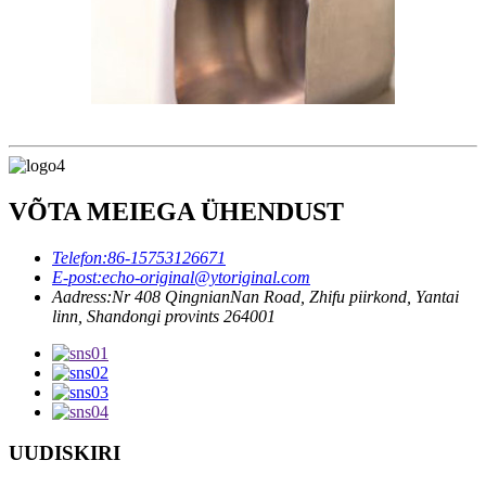
VÕTA MEIEGA ÜHENDUST
Telefon:
86-15753126671
E-post:
echo-original@ytoriginal.com
Aadress:
Nr 408 QingnianNan Road, Zhifu piirkond, Yantai
linn, Shandongi provints 264001
UUDISKIRI