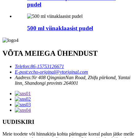
pudel
500 ml viinaklaasist pudel
VÕTA MEIEGA ÜHENDUST
Telefon:
86-15753126671
E-post:
echo-original@ytoriginal.com
Aadress:
Nr 408 QingnianNan Road, Zhifu piirkond, Yantai
linn, Shandongi provints 264001
UUDISKIRI
Meie toodete või hinnakirja kohta päringute korral palun jätke meile