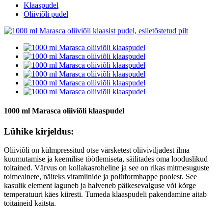
Klaaspudel
Oliiviõli pudel
1000 ml Marasca oliiviõli klaaspudel
Lühike kirjeldus:
Oliiviõli on külmpressitud otse värsketest oliiviviljadest ilma
kuumutamise ja keemilise töötlemiseta, säilitades oma looduslikud
toitained. Värvus on kollakasroheline ja see on rikas mitmesuguste
toimeainete, näiteks vitamiinide ja polüformhappe poolest. See
kasulik element laguneb ja halveneb päikesevalguse või kõrge
temperatuuri käes kiiresti. Tumeda klaaspudeli pakendamine aitab
toitaineid kaitsta.