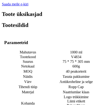
Saada meile e-kiri
Toote üksikasjad
Tootesildid
Parameetrid
Mahutavus
1000 ml
Tootekood
V4834
Suurus
75 * 75 * 305 mm
Netokaal
600g
MOQ
40 peakorterit
Näidis
Tasuta pakkumine
Värv
Antiikroheline ja selge
Tihendi tüüp
Ropp Cap
Materjal
Naatriumlae klaas
Logo trükkimine
Liimi etikett
Kohanda