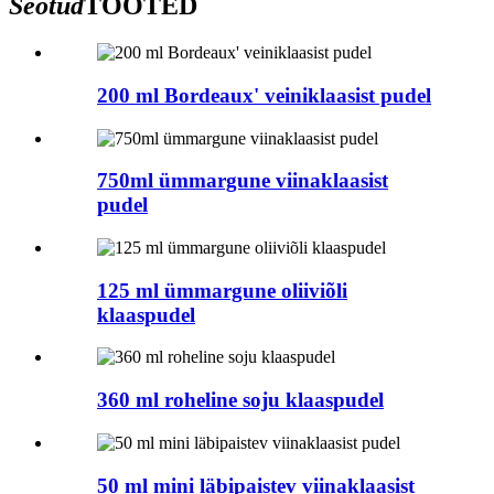
Seotud
TOOTED
200 ml Bordeaux' veiniklaasist pudel
750ml ümmargune viinaklaasist
pudel
125 ml ümmargune oliiviõli
klaaspudel
360 ml roheline soju klaaspudel
50 ml mini läbipaistev viinaklaasist