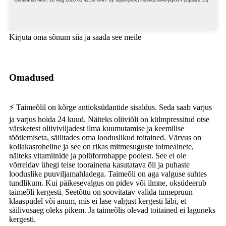
Kirjuta oma sõnum siia ja saada see meile
Omadused
⚡ Taimeõlil on kõrge antioksüdantide sisaldus. Seda saab varjus
ja varjus hoida 24 kuud. Näiteks oliiviõli on külmpressitud otse
värsketest oliiviviljadest ilma kuumutamise ja keemilise
töötlemiseta, säilitades oma looduslikud toitained. Värvus on
kollakasroheline ja see on rikas mitmesuguste toimeainete,
näiteks vitamiinide ja polüformhappe poolest. See ei ole
võrreldav ühegi teise toorainena kasutatava õli ja puhaste
looduslike puuviljamahladega. Taimeõli on aga valguse suhtes
tundlikum. Kui päikesevalgus on pidev või ilmne, oksüdeerub
taimeõli kergesti. Seetõttu on soovitatav valida tumepruun
klaaspudel või anum, mis ei lase valgust kergesti läbi, et
säilivusaeg oleks pikem. Ja taimeõlis olevad toitained ei laguneks
kergesti.