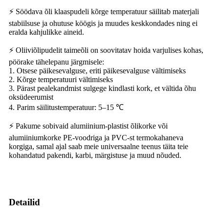
⚡ Söödava õli klaaspudeli kõrge temperatuur säilitab materjali
stabiilsuse ja ohutuse köögis ja muudes keskkondades ning ei
eralda kahjulikke aineid.
⚡ Oliiviõlipudelit taimeõli on soovitatav hoida varjulises kohas,
pöörake tähelepanu järgmisele:
1. Otsese päikesevalguse, eriti päikesevalguse vältimiseks
2. Kõrge temperatuuri vältimiseks
3. Pärast pealekandmist sulgege kindlasti kork, et vältida õhu
oksüdeerumist
4. Parim säilitustemperatuur: 5–15 ℃
⚡ Pakume sobivaid alumiinium-plastist õlikorke või
alumiiniumkorke PE-voodriga ja PVC-st termokahaneva
korgiga, samal ajal saab meie universaalne teenus täita teie
kohandatud pakendi, karbi, märgistuse ja muud nõuded.
Detailid