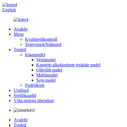
English
Avaleht
Meist
Kvaliteedikontroll
Tegevused/Näitused
Tooted
Klaaspudel
Veinipudel
Kangete alkohoolsete jookide pudel
Oliiviõli pudel
Mahlapudel
Soju pudel
Pudelikork
Uudised
Sertifikaadid
Võta meiega ühendust
Avaleht
Tooted