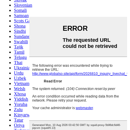
Slovenian
Somali
Samoan
Scots Gaelic
Shona
Sindhi
Sundanese
Swahili
Tajik
Tamil
Telugu
Thai
Ukrainian
Urdu
Uzbek
Vietnamese
Welsh
Xhosa
Yiddish
Yoruba
Zulu
Kinyarwanda
Tatar
Oriya