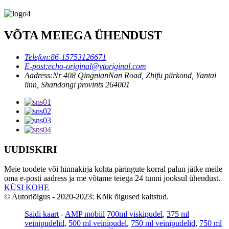
VÕTA MEIEGA ÜHENDUST
Telefon:
86-15753126671
E-post:
echo-original@ytoriginal.com
Aadress:
Nr 408 QingnianNan Road, Zhifu piirkond, Yantai
linn, Shandongi provints 264001
UUDISKIRI
Meie toodete või hinnakirja kohta päringute korral palun jätke meile
oma e-posti aadress ja me võtame teiega 24 tunni jooksul ühendust.
KÜSI KOHE
© Autoriõigus - 2020-2023: Kõik õigused kaitstud.
Saidi kaart
-
AMP mobiil
700ml viskipudel
,
375 ml
veinipudelid
,
500 ml veinipudel
,
750 ml veinipudelid
,
750 ml