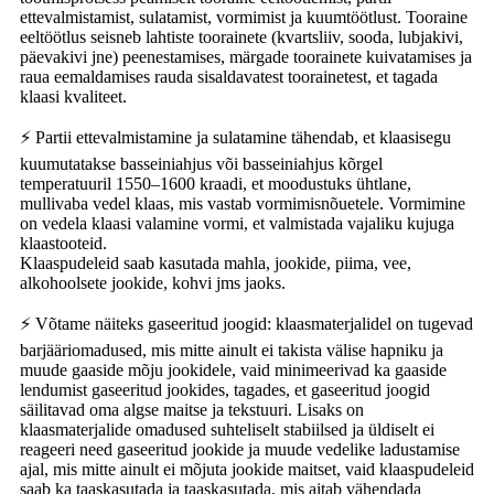
ettevalmistamist, sulatamist, vormimist ja kuumtöötlust. Tooraine
eeltöötlus seisneb lahtiste toorainete (kvartsliiv, sooda, lubjakivi,
päevakivi jne) peenestamises, märgade toorainete kuivatamises ja
raua eemaldamises rauda sisaldavatest toorainetest, et tagada
klaasi kvaliteet.
⚡ Partii ettevalmistamine ja sulatamine tähendab, et klaasisegu
kuumutatakse basseiniahjus või basseiniahjus kõrgel
temperatuuril 1550–1600 kraadi, et moodustuks ühtlane,
mullivaba vedel klaas, mis vastab vormimisnõuetele. Vormimine
on vedela klaasi valamine vormi, et valmistada vajaliku kujuga
klaastooteid.
Klaaspudeleid saab kasutada mahla, jookide, piima, vee,
alkohoolsete jookide, kohvi jms jaoks.
⚡ Võtame näiteks gaseeritud joogid: klaasmaterjalidel on tugevad
barjääriomadused, mis mitte ainult ei takista välise hapniku ja
muude gaaside mõju jookidele, vaid minimeerivad ka gaaside
lendumist gaseeritud jookides, tagades, et gaseeritud joogid
säilitavad oma algse maitse ja tekstuuri. Lisaks on
klaasmaterjalide omadused suhteliselt stabiilsed ja üldiselt ei
reageeri need gaseeritud jookide ja muude vedelike ladustamise
ajal, mis mitte ainult ei mõjuta jookide maitset, vaid klaaspudeleid
saab ka taaskasutada ja taaskasutada, mis aitab vähendada