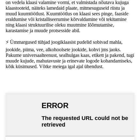
on vedela klaasi valamine vormi, et valmistada nõutava kujuga
klaastooteid, näiteks lamedaid plaate, mitmesuguseid riistu ja
muud kuumtöötlust. Kuumtöötlus on klaasi sees pinge, faaside
eraldumise või kristalliseerumise kõrvaldamine või tekitamine
ning klaasi struktuurilise oleku muutmine lõõmutamise,
karastamise ja muude protsesside abil.
⚡ Ümmargused tühjad joogiklaasist pudelid sobivad mahla,
jookide, piima, vee, alkohoolsete jookide, kohvi jms jaoks.
Pakume universaalteenust, sealhulgas kaas, etikett ja pakend, tugi
muude kujude, mahutavuste ja erinevate logode kohandamiseks,
kõik küsimused. Võtke meiega igal ajal ühendust.