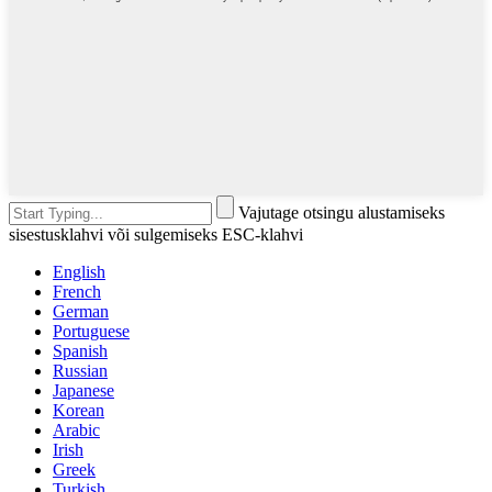
Vajutage otsingu alustamiseks
sisestusklahvi või sulgemiseks ESC-klahvi
English
French
German
Portuguese
Spanish
Russian
Japanese
Korean
Arabic
Irish
Greek
Turkish