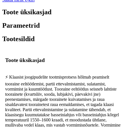
Toote üksikasjad
Parameetrid
Tootesildid
Toote üksikasjad
⚡ Klaasist joogipudelite tootmisprotsess hõlmab peamiselt
tooraine eeltöötlemist, partii ettevalmistamist, sulatamist,
vormimist ja kuumtöötlust. Tooraine eeltöötlus seisneb lahtiste
toorainete (kvartsliiv, sooda, lubjakivi, päevakivi jne)
peenestamises, märgade toorainete kuivatamises ja raua
sisaldavatest toorainetest raua eemaldamises, et tagada klaasi
kvaliteet. Partii ettevalmistamine ja sulatamine tähendab, et
klaasisegu kuumutatakse basseiniahjus või basseiniahjus kõrgel
temperatuuril 1550–1600 kraadi, et moodustada ühtlane,
mullivaba vedel klaas, mis vastab vormimisnõuetele. Vormimine