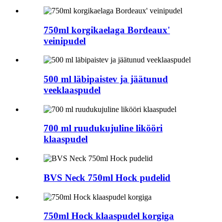
750ml korgikaelaga Bordeaux'
veinipudel
500 ml läbipaistev ja jäätunud
veeklaaspudel
700 ml ruudukujuline likööri
klaaspudel
BVS Neck 750ml Hock pudelid
750ml Hock klaaspudel korgiga