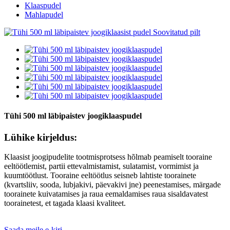
Klaaspudel
Mahlapudel
Tühi 500 ml läbipaistev joogiklaaspudel
Lühike kirjeldus:
Klaasist joogipudelite tootmisprotsess hõlmab peamiselt tooraine
eeltöötlemist, partii ettevalmistamist, sulatamist, vormimist ja
kuumtöötlust. Tooraine eeltöötlus seisneb lahtiste toorainete
(kvartsliiv, sooda, lubjakivi, päevakivi jne) peenestamises, märgade
toorainete kuivatamises ja raua eemaldamises raua sisaldavatest
toorainetest, et tagada klaasi kvaliteet.
Saada meile e-kiri