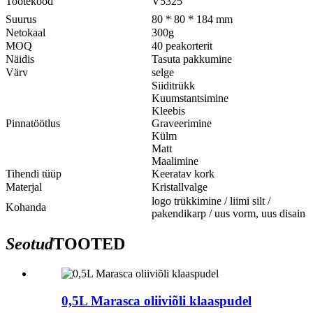
Tootekood
V5325
Suurus
80 * 80 * 184 mm
Netokaal
300g
MOQ
40 peakorterit
Näidis
Tasuta pakkumine
Värv
selge
Siiditrükk
Kuumstantsimine
Kleebis
Pinnatöötlus
Graveerimine
Külm
Matt
Maalimine
Tihendi tüüp
Keeratav kork
Materjal
Kristallvalge
logo trükkimine / liimi silt /
Kohanda
pakendikarp / uus vorm, uus disain
Seotud
TOOTED
0,5L Marasca oliiviõli klaaspudel