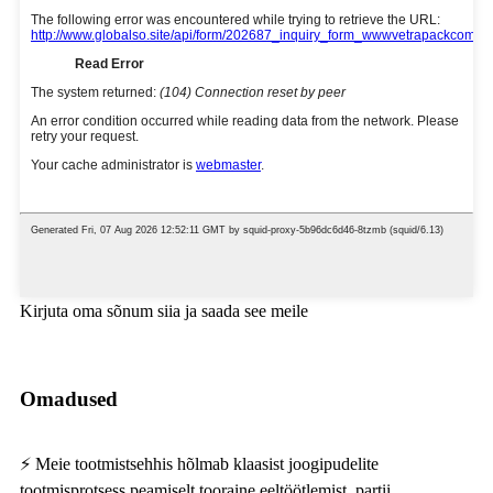
Kirjuta oma sõnum siia ja saada see meile
Omadused
⚡ Meie tootmistsehhis hõlmab klaasist joogipudelite
tootmisprotsess peamiselt tooraine eeltöötlemist, partii