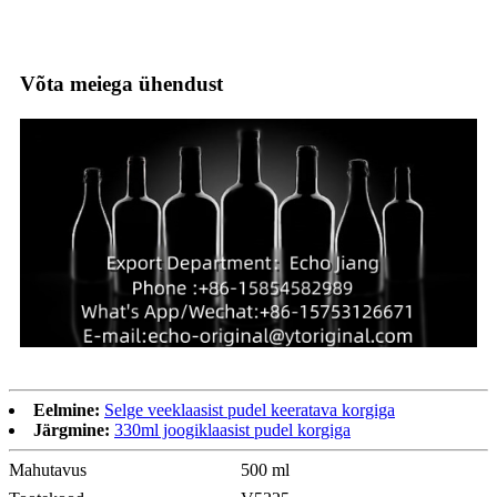
Võta meiega ühendust
Eelmine:
Selge veeklaasist pudel keeratava korgiga
Järgmine:
330ml joogiklaasist pudel korgiga
Mahutavus
500 ml