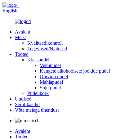
English
Avaleht
Meist
Kvaliteedikontroll
Tegevused/Näitused
Tooted
Klaaspudel
Veinipudel
Kangete alkohoolsete jookide pudel
Oliiviõli pudel
Mahlapudel
Soju pudel
Pudelikork
Uudised
Sertifikaadid
Võta meiega ühendust
Avaleht
Tooted