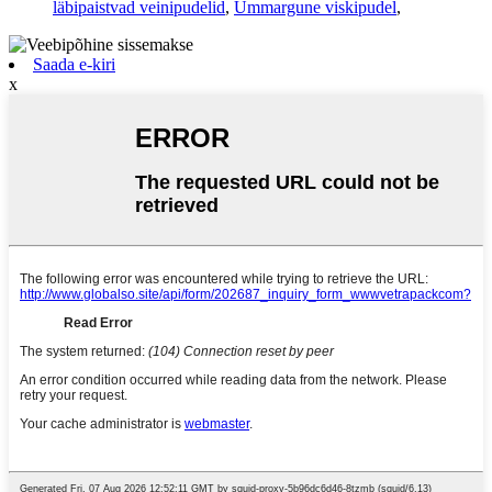
läbipaistvad veinipudelid
,
Ümmargune viskipudel
,
Saada e-kiri
x